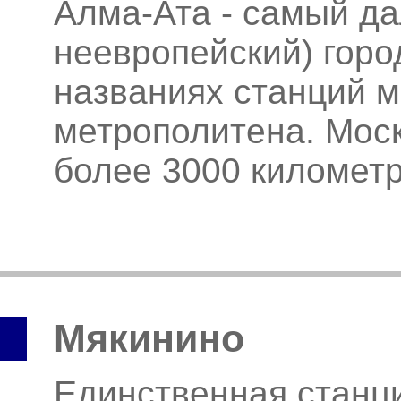
Алма-Ата - самый да
неевропейский) горо
названиях станций м
метрополитена. Мос
более 3000 километ
Мякинино
Единственная станци