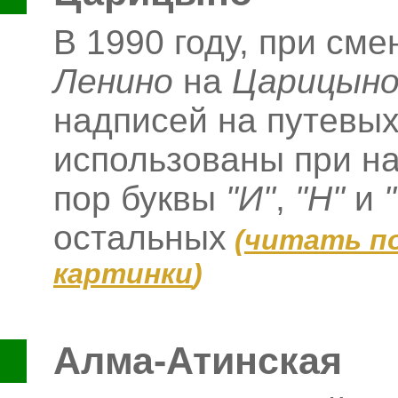
В 1990 году, при сме
Ленино
на
Царицын
надписей на путевых
использованы при на
пор буквы
"И"
,
"Н"
и
остальных
(
читать п
картинки
)
Алма-Атинская