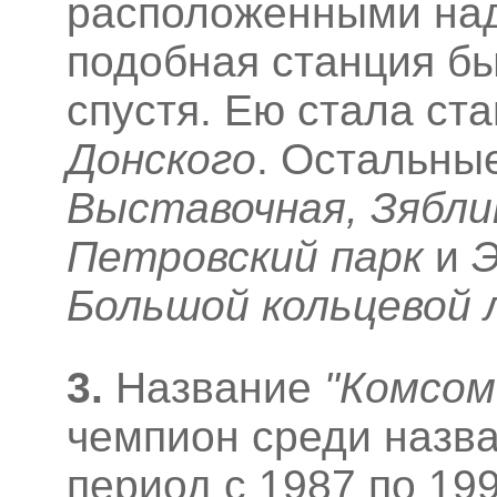
расположенными на
подобная станция бы
спустя. Ею стала ст
Донского
. Остальны
Выставочная, Зябли
Петровский парк
и
Э
Большой кольцевой 
3
.
Название
"Комсом
чемпион среди назва
период с 1987 по 19