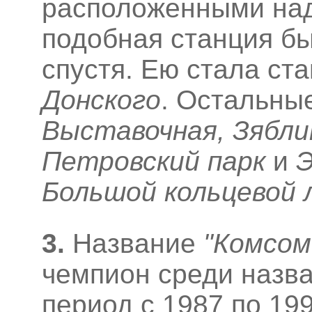
расположенными на
подобная станция бы
спустя. Ею стала ст
Донского
. Остальны
Выставочная, Зябли
Петровский парк
и
Э
Большой кольцевой 
3
.
Название
"Комсом
чемпион среди назва
период с 1987 по 19