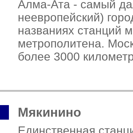
Алма-Ата - самый да
неевропейский) горо
названиях станций м
метрополитена. Мос
более 3000 километ
Мякинино
Единственная станци