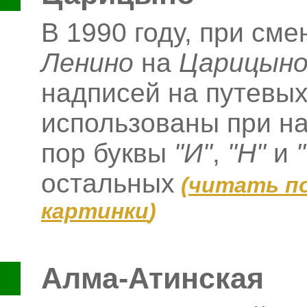
В 1990 году, при сме
Ленино
на
Царицын
надписей на путевых
использованы при на
пор буквы
"И"
,
"Н"
и
остальных
(
читать п
картинки
)
Алма-Атинская