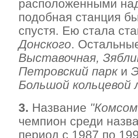
расположенными на
подобная станция бы
спустя. Ею стала ст
Донского
. Остальны
Выставочная, Зябли
Петровский парк
и
Э
Большой кольцевой 
3
.
Название
"Комсом
чемпион среди назва
период с 1987 по 19