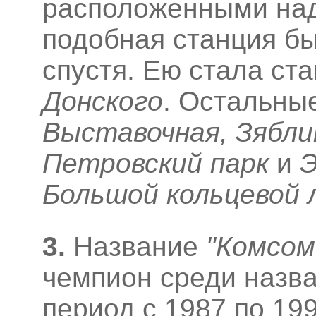
расположенными на
подобная станция бы
спустя. Ею стала ст
Донского
. Остальны
Выставочная, Зябли
Петровский парк
и
Э
Большой кольцевой 
3
.
Название
"Комсом
чемпион среди назва
период с 1987 по 19