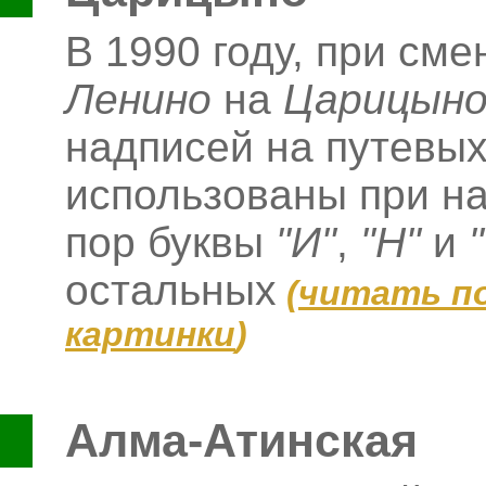
В 1990 году, при сме
Ленино
на
Царицын
надписей на путевых
использованы при на
пор буквы
"И"
,
"Н"
и
остальных
(
читать п
картинки
)
Алма-Атинская