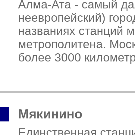
Алма-Ата - самый да
неевропейский) горо
названиях станций м
метрополитена. Мос
более 3000 километ
Мякинино
Единственная станци