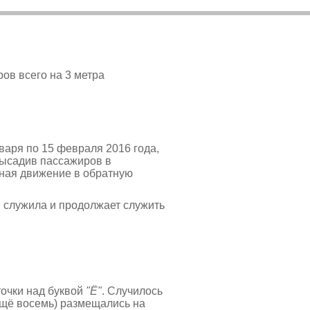
ов всего на 3 метра
варя по 15 февраля 2016 года,
 высадив пассажиров в
чиная движение в обратную
й служила и продолжает служить
точки над буквой
"Ё"
. Случилось
щё восемь) размещались на