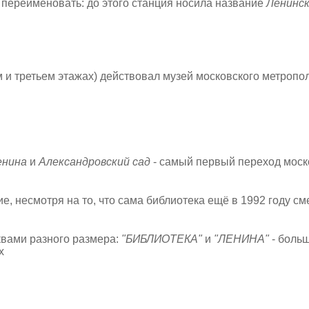
 переименовать: до этого станция носила название
Ленинск
 и третьем этажах) действовал музей московского метропол
енина
и
Александровский сад
- самый первый переход моск
, несмотря на то, что сама библиотека ещё в 1992 году с
квами разного размера:
"БИБЛИОТЕКА"
и
"ЛЕНИНА"
- боль
х