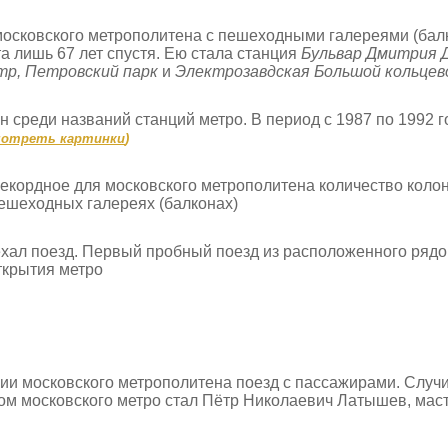
 московского метрополитена с пешеходными галереями (ба
 лишь 67 лет спустя. Ею стала станция
Бульвар Дмитрия 
тр, Петровский парк
и
Электрозавдская Большой кольцев
 среди названий станций метро. В период с 1987 по 1992 г
мотреть картинки
)
екордное для московского метрополитена количество колонн
пешеходных галереях (балконах)
аехал поезд. Первый пробный поезд из расположенного рядо
открытия метро
и московского метрополитена поезд с пассажирами. Случил
м московского метро стал Пётр Николаевич Латышев, маст