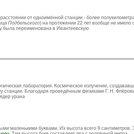
 расстоянии от одноимённой станции - более полукиломет
ица Подбельского
) на протяжении 22 лет вообще не имело
ду была переименована в Ивантеевскую
физическая лаборатория. Космическое излучение, создавав
ну станции. Благодаря проведённым физиками Г. Н. Флёровы
 ядер урана
ыми маленькими буквами. Их высота всего 9 сантиметров. 
цево
.
Там высота букв составляет два с половиной метра