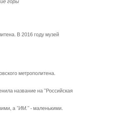
ие горы
итена. В 2016 году музей
овского метрополитена.
менила название на "Российская
шими, а
"ИМ."
- маленькими.