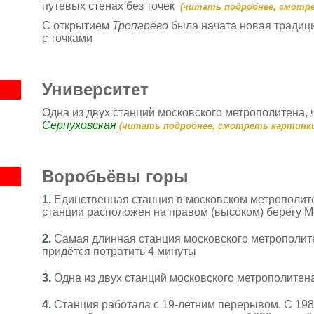
путевых стенах без точек
(
читать подробнее, смотр
С открытием
Тропарёво
была начата новая традици
с точками
Университет
Одна из двух станций московского метрополитена, 
Серпуховская
(
читать подробнее, смотреть картинк
Воробьёвы горы
1.
Единственная станция в московском метрополите
станции расположен на правом (высоком) берегу М
2.
Самая длинная станция московского метрополите
придётся потратить 4 минуты
3.
Одна из двух станций московского метрополитен
4.
Станция работала с 19-летним перерывом. С 1983