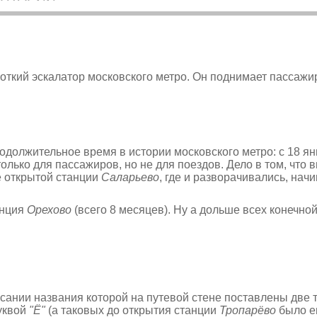
ткий эскалатор московского метро. Он поднимает пассажир
должительное время в истории московского метро: с 18 ян
 только для пассажиров, но не для поездов. Дело в том, что
е открытой станции
Саларьево
, где и разворачивались, на
анция
Орехово
(всего 8 месяцев). Ну а дольше всех конечно
сании названия которой на путевой стене поставлены две 
буквой
"Ё"
(а таковых до открытия станции
Тропарёво
было е