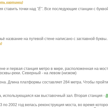
еть картинки
)
я ставить точки над
"Ё"
. Все последующие станции с букво
чьё название на путевой стене написано с заглавной буквы.
и
)
не и первая станция метро в мире, расположенная на мос
осквы-реки. Северный - на левом (низком)
на. Длина платформы составляет 284 метра. Чтобы пройти
а, использующаяся как выставочный зал. Вторая станция -
В
 по 2002 год велась реконструкция моста, во время которой