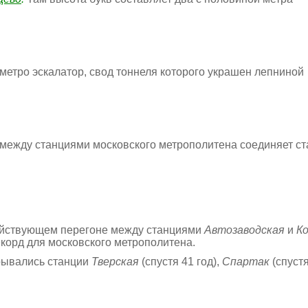
метро эскалатор, свод тоннеля которого украшен лепниной
 между станциями московского метрополитена соединяет с
действующем перегоне между станциями
Автозаводская
и
К
екорд для московского метрополитена.
крывались станции
Тверская
(спустя 41 год),
Спартак
(спустя