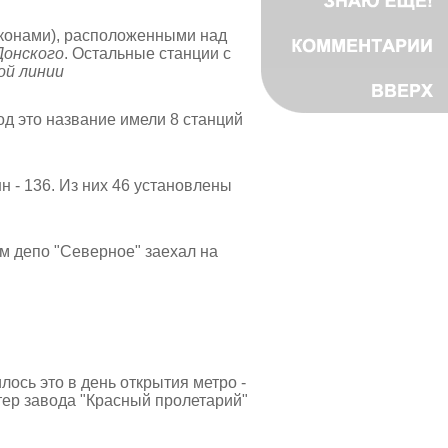
лконами), расположенными над
Донского
. Остальные станции с
ой линии
од это название имели 8 станций
 - 136. Из них 46 установлены
м депо "Северное" заехал на
ось это в день открытия метро -
ер завода "Красный пролетарий"